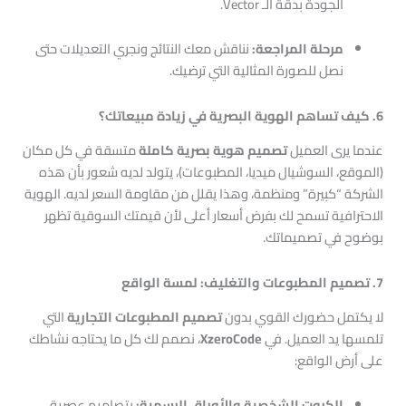
الجودة بدقة الـ Vector.
مرحلة المراجعة:
نناقش معك النتائج ونجري التعديلات حتى
نصل للصورة المثالية التي ترضيك.
6. كيف تساهم الهوية البصرية في زيادة مبيعاتك؟
عندما يرى العميل
تصميم هوية بصرية كاملة
متسقة في كل مكان
(الموقع، السوشيال ميديا، المطبوعات)، يتولد لديه شعور بأن هذه
الشركة “كبيرة” ومنظمة، وهذا يقلل من مقاومة السعر لديه. الهوية
الاحترافية تسمح لك بفرض أسعار أعلى لأن قيمتك السوقية تظهر
بوضوح في تصميماتك.
7. تصميم المطبوعات والتغليف: لمسة الواقع
لا يكتمل حضورك القوي بدون
تصميم المطبوعات التجارية
التي
تلمسها يد العميل. في
XzeroCode
، نصمم لك كل ما يحتاجه نشاطك
على أرض الواقع:
الكروت الشخصية والأوراق الرسمية:
بتصاميم عصرية