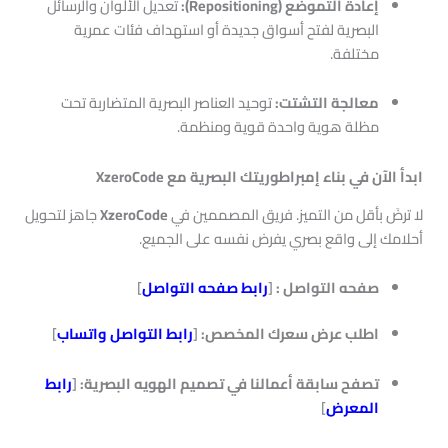
إعادة التموضع (Repositioning):
تعديل الألوان والرسائل
البصرية لفتح أسواق جديدة أو استهداف فئات عمرية
مختلفة.
معالجة التشتت:
توحيد العناصر البصرية المتضاربة تحت
مظلة هوية واحدة قوية ومنظمة.
ابدأ الآن في بناء إمبراطوريتك البصرية مع XzeroCode
لا ترضَ بأقل من التميز. فريق المصممين في
XzeroCode
جاهز لتحويل
أحلامك إلى واقع بصري يفرض نفسه على الجميع.
صفحه التواصل :
[
رابط
صفحه التواصل
]
اطلب عرض سعرك المخصص:
[
رابط التواصل واتساب
]
تصفح سابقة أعمالنا في تصميم الهويه البصرية:
[
رابط
المعرض
]