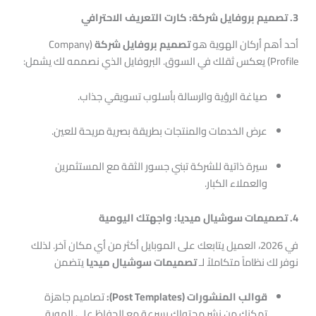
3. تصميم بروفايل شركة: كارت التعريف الاحترافي
أحد أهم أركان الهوية هو
تصميم بروفايل شركة
(Company
Profile) يعكس ثقلك في السوق. البروفايل الذي نصممه لك يشمل:
صياغة الرؤية والرسالة بأسلوب تسويقي جذاب.
عرض الخدمات والمنتجات بطريقة بصرية مريحة للعين.
سيرة ذاتية للشركة تبني جسور الثقة مع المستثمرين
والعملاء الكبار.
4. تصميمات سوشيال ميديا: واجهتك اليومية
في 2026، العميل يتابعك على الموبايل أكثر من أي مكان آخر. لذلك
نوفر لك نظاماً متكاملاً لـ
تصميمات سوشيال ميديا
يتضمن
قوالب المنشورات (Post Templates):
تصاميم جاهزة
تمكنك من نشر محتواك بسرعة مع الحفاظ على الهوية.