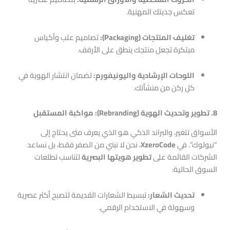
تعكس جديتك المهنية.
تغليف المنتجات (Packaging):
تصاميم علب وأكياس
مبتكرة تجعل منتجك ينطق على الأرفف.
اللوحات الإرشادية واليونيفورم:
لضمان انتشار الهوية في
كل ركن من منشأتك.
8. تطوير وتحديث الهوية (Rebranding): مواكبة المستقبل
الأسواق تتغير، والبراند الذكي هو الذي يعرف متى يحتاج إلى
“نيولوك”. في
XzeroCode
، نحن لا نبني من الصفر فقط، بل نساعد
الشركات القائمة على
تطوير هويتها البصرية
لتناسب تطلعات
السوق الحالية:
تحديث الشعار:
تبسيط الشعارات القديمة لتصبح أكثر عصرية
وسهولة في الاستخدام الرقمي.