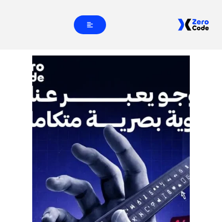
خطي
لى
لمحتوى