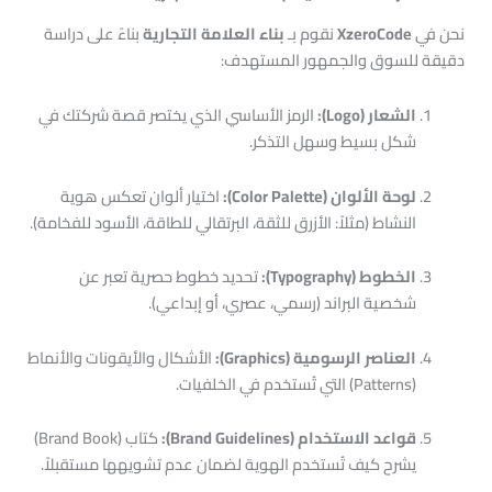
نحن في
XzeroCode
نقوم بـ
بناء العلامة التجارية
بناءً على دراسة
دقيقة للسوق والجمهور المستهدف:
الشعار (Logo):
الرمز الأساسي الذي يختصر قصة شركتك في
شكل بسيط وسهل التذكر.
لوحة الألوان (Color Palette):
اختيار ألوان تعكس هوية
النشاط (مثلاً: الأزرق للثقة، البرتقالي للطاقة، الأسود للفخامة).
الخطوط (Typography):
تحديد خطوط حصرية تعبر عن
شخصية البراند (رسمي، عصري، أو إبداعي).
العناصر الرسومية (Graphics):
الأشكال والأيقونات والأنماط
(Patterns) التي تُستخدم في الخلفيات.
قواعد الاستخدام (Brand Guidelines):
كتاب (Brand Book)
يشرح كيف تُستخدم الهوية لضمان عدم تشويهها مستقبلاً.