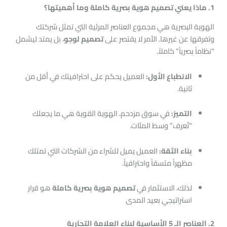
1. ماذا يعني تصميم هوية بصرية كاملة وما أهميتها؟
الهوية البصرية هي مجموع العناصر المرئية التي تمثل شركتك
وتفرقها عن غيرها. الأمر لا يقتصر على
تصميم لوجو
، بل يمتد ليشمل
“نظاماً بصرياً” كاملاً.
الانطباع الأول:
العميل يحكم على احترافيتك في أقل من
ثانية.
التميز:
في سوق مزدحم، الهوية القوية هي ما يجعلك
“تُعرف” وسط المئات.
بناء الثقة:
العميل يميل للشراء من الشركات التي تمتلك
مظهراً متسقاً واحترافياً.
لذلك، الاستثمار في
تصميم هوية بصرية كاملة
هو قرار
استراتيجي بعيد المدى
2. العناصر الـ 5 الأساسية لبناء العلامة التجارية