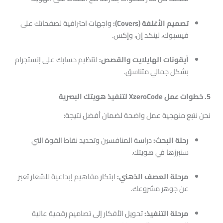
تصميم الأغلفة (Covers):
واجهات احترافية لصفحاتك على
فيسبوك، لينكد إن، وإكس.
أيقونات الهايلايت والقصص:
لتنظيم حسابك على إنستجرام
بشكل جمالي متناسق.
5. خطوات عمل XzeroCode لتنفيذ هويتك البصرية
نحن نتبع منهجية عمل واضحة لضمان أفضل نتيجة:
رحلة البحث:
دراسة المنافسين وتحديد نقاط القوة التي
سنبرزها في هويتك.
مرحلة العصف الذهني:
ابتكار مفاهيم إبداعية للشعار تعبر
عن جوهر مشروعك.
مرحلة التنفيذ:
تحويل الأفكار إلى تصاميم رقمية عالية